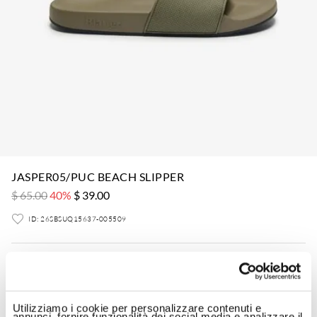
JASPER05/PUC BEACH SLIPPER
$ 65.00
40%
$ 39.00
ID: 26SBSUQ15637-005509
Colore:
Verde Olio
Utilizziamo i cookie per personalizzare contenuti e
annunci, fornire funzionalità dei social media e analizzare il