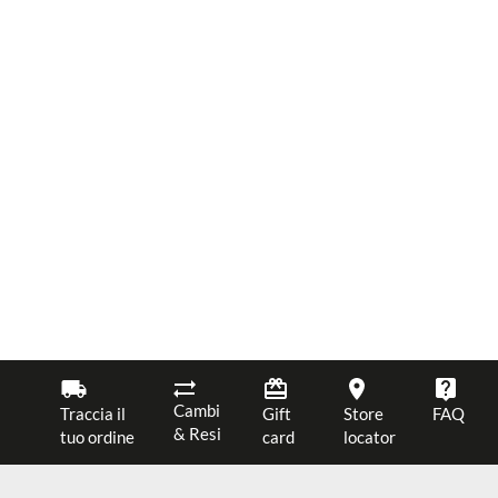
Cambi
Traccia il
Gift
Store
FAQ
& Resi
tuo ordine
card
locator