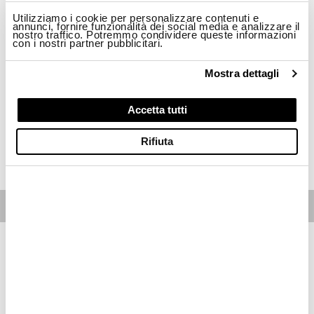
Taglia
Utilizziamo i cookie per personalizzare contenuti e
annunci, fornire funzionalità dei social media e analizzare il
nostro traffico. Potremmo condividere queste informazioni
con i nostri partner pubblicitari.
M
L
XL
2XL
3XL
Mostra dettagli
Disponibilità:
Ultimi pezzi disponibili
-Il modello è alto 188cm circonferenza petto 95cm e indossa una taglia L
Regular Fit
Accetta tutti
Rifiuta
ACQUISTA
Free standard shipping on orders over € 350
Home
Uomo
Giubbotti
Descrizione
Giubbetto senza maniche con leggero motivo check, imbottitura
sostenibile impunturata ad onde e fodera in contrasto colore
• Chiusura con zip
• Imbottito ovatta Sorona®