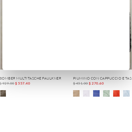
BOMBER MULTITASCHE FAULKNER
PIUMINO CON CAPPUCCIO E TA
$ 929.00
$ 557.40
$ 451.00
$ 270.60