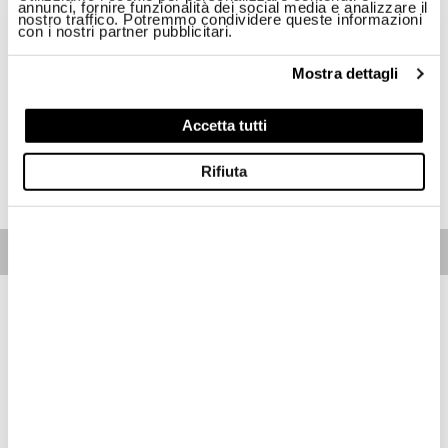
annunci, fornire funzionalità dei social media e analizzare il
nostro traffico. Potremmo condividere queste informazioni
Taglia
con i nostri partner pubblicitari.
30
31
32
33
Mostra dettagli
Disponibilità:
Ultimo!
Accetta tutti
ACQUISTA
Rifiuta
Free standard shipping on orders over € 350
Home
Uomo
Abbigliamento
Pantaloni
Descrizione
Jeans comfort con passanti in vita.
• Chiusura con bottoni
• Realizzati in Cotone 95%, Poliestere 3% ed Elastan 2%
• Cinque tasche
• Ricamo due puntini sulla tasca dietro
Spedizioni