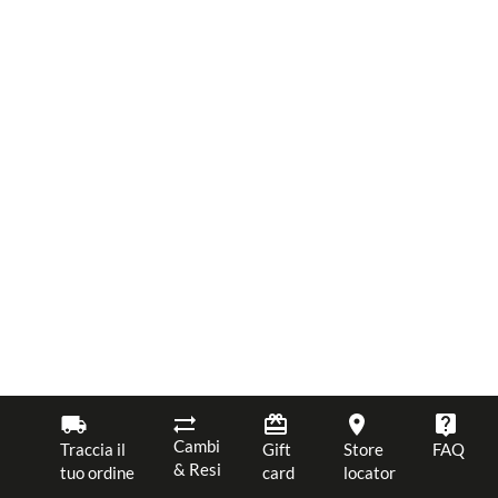
Cambi
Traccia il
Gift
Store
FAQ
& Resi
tuo ordine
card
locator