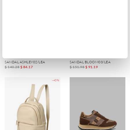
SANDAL ASHLEY02/LEA
SANDAL BLOOM03/LEA
$ 140.28
$ 84.17
$ 151.98
$ 91.19
-40%