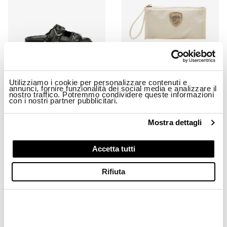
Utilizziamo i cookie per personalizzare contenuti e
annunci, fornire funzionalità dei social media e analizzare il
nostro traffico. Potremmo condividere queste informazioni
con i nostri partner pubblicitari.
SANDAL BLOOM02/LEA
POQUETTE IN TESSUTO TECNICO 
$ 157.83
$ 94.70
$ 43.00
$ 25.80
Mostra dettagli
-40%
-40%
Accetta tutti
Rifiuta