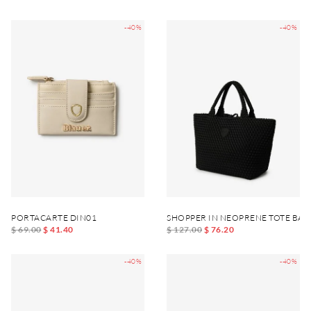
-40%
-40%
PORTACARTE DIN01
SHOPPER IN NEOPRENE TOTE BA
$ 69.00
$ 41.40
$ 127.00
$ 76.20
-40%
-40%