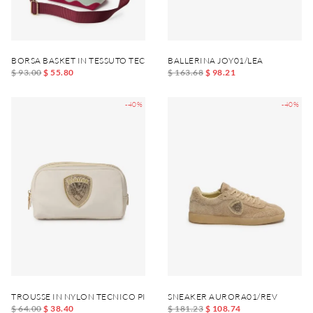
BORSA BASKET IN TESSUTO TECNICO XSBASKET01
BALLERINA JOY01/LEA
$ 93.00
$ 55.80
$ 163.68
$ 98.21
-40%
-40%
TROUSSE IN NYLON TECNICO PICK01
SNEAKER AURORA01/REV
$ 64.00
$ 38.40
$ 181.23
$ 108.74