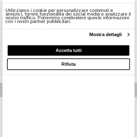
Taglia
Utilizziamo i cookie per personalizzare contenuti e
annunci, fornire funzionalità dei social media e analizzare il
nostro traffico. Potremmo condividere queste informazioni
L
XL
2XL
con i nostri partner pubblicitari.
Disponibilità:
Ultimo!
Mostra dettagli
-La modella è alta 178cm circonferenza petto 85cm ed indossa una taglia S
Regular fit
Accetta tutti
ACQUISTA
Rifiuta
Free standard shipping on orders over € 350
Home
Donna
Descrizione
Piumino con collo alla coreana e cuciture a righe orizzontali.
Imbottitura leggera in morbida piuma e taglio svasato per
risaltare la figura.
• Chiusura con zip