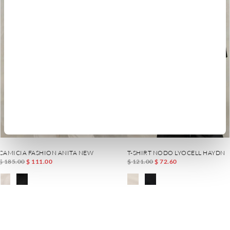
CAMICIA FASHION ANITA NEW
T-SHIRT NODO LYOCELL HAYDN
$ 185.00
$ 111.00
$ 121.00
$ 72.60