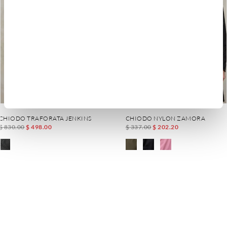
CHIODO TRAFORATA JENKINS
CHIODO NYLON ZAMORA
$ 830.00
$ 498.00
$ 337.00
$ 202.20