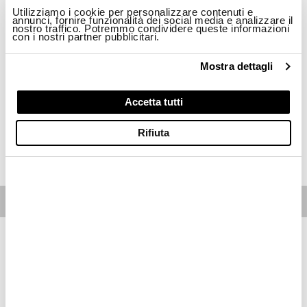
Utilizziamo i cookie per personalizzare contenuti e
Taglia
annunci, fornire funzionalità dei social media e analizzare il
nostro traffico. Potremmo condividere queste informazioni
con i nostri partner pubblicitari.
XS
S
M
XL
2XL
Mostra dettagli
Disponibilità:
Ultimo!
-La modella è alta 178cm circonferenza petto 85cm ed indossa una taglia S
Accetta tutti
Regular fit
Rifiuta
ACQUISTA
Free standard shipping on orders over € 350
Home
Donna
Descrizione
Maglia lunga girocollo in tessuto leggero quasi trasparente tinta
in capo. Decoro a spina di pesce al centro davanti.
• Girocollo in costina
• Manica lunga