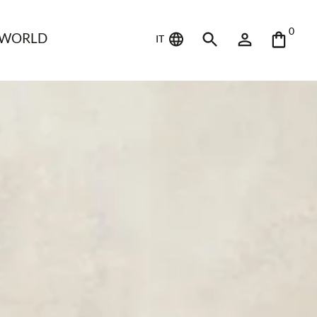
0
 WORLD
IT