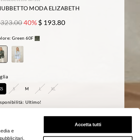
IUBBETTO MODA ELIZABETH
 323.00
40%
$ 193.80
lore:
Green 60F
glia
XS
S
M
L
XL
sponibilità:
Ultimo!
a modella è alta 178cm circonferenza petto 85cm ed indossa una taglia S
ular fit
Accetta tutti
media e
ACQUISTA
ubblicitari.