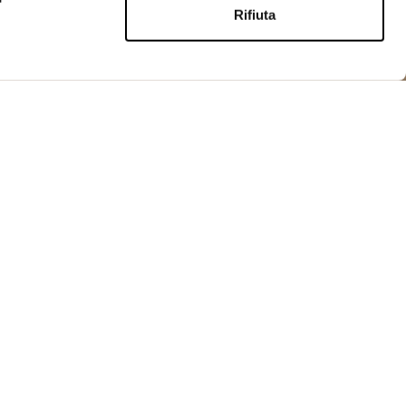
Rifiuta
ACQUISTA
 iridescente froissé foderato in tessuto a rete che
traspirabilità. Capo luminoso e alla moda.
p
omatico
ndo
matici sul fondo manica
con velcro
e con logo