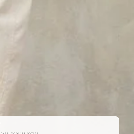
: 26SBLDC01158-007131