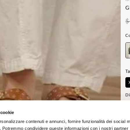
G
$
Co
Ta
Di
-L
Reg
 cookie
rsonalizzare contenuti e annunci, fornire funzionalità dei social 
co. Potremmo condividere queste informazioni con i nostri partner p