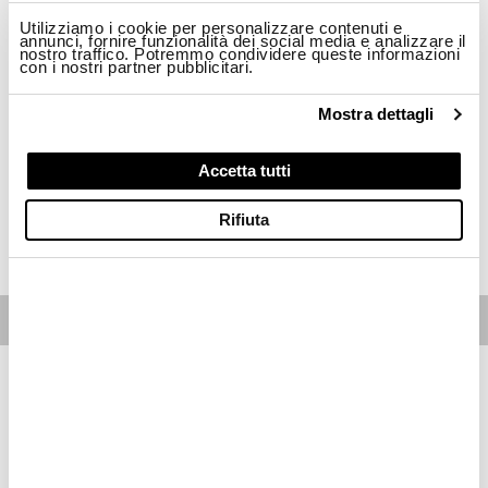
Taglia
Utilizziamo i cookie per personalizzare contenuti e
annunci, fornire funzionalità dei social media e analizzare il
nostro traffico. Potremmo condividere queste informazioni
con i nostri partner pubblicitari.
S
L
XL
2XL
Mostra dettagli
Disponibilità:
Ultimo!
-La modella è alta 178cm circonferenza petto 85cm ed indossa una taglia S
Regular fit
Accetta tutti
Rifiuta
ACQUISTA
Free standard shipping on orders over € 350
Home
Donna
Descrizione
Giacchino collo alla coreana in nylon imbottito ovatta
sostenibile ricamato a tema floreale. Il ricamo impreziosisce il
capo per un effetto più elegante.
• Chiusura con zip nascosta