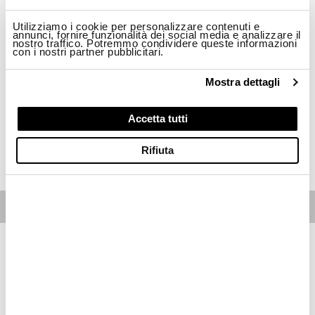
Taglia
Utilizziamo i cookie per personalizzare contenuti e
annunci, fornire funzionalità dei social media e analizzare il
nostro traffico. Potremmo condividere queste informazioni
XS
S
M
L
con i nostri partner pubblicitari.
Disponibilità:
Ultimo!
Mostra dettagli
-La modella è alta 174cm circonferenza petto 83cm ed indossa una taglia S
Regular fit
Accetta tutti
ACQUISTA
Rifiuta
Free standard shipping on orders over € 350
Home
Donna
Descrizione
Giacca in pelle morbida e scamosciata con cociture a contrasto
con fodera interna in contrasto colore. Capo ad ispirazione
militare che richiama un gusto classico ed elegante.
• Collo a camicia