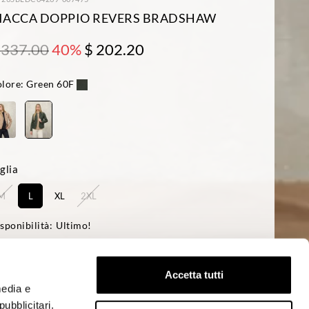
IACCA DOPPIO REVERS BRADSHAW
 337.00
40%
$ 202.20
lore:
Green 60F
glia
M
L
XL
2XL
sponibilità:
Ultimo!
a modella è alta 178cm circonferenza petto 85cm ed indossa una taglia S
ular fit
Accetta tutti
media e
ACQUISTA
ubblicitari.