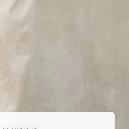
: 26SBLDC04269-007475