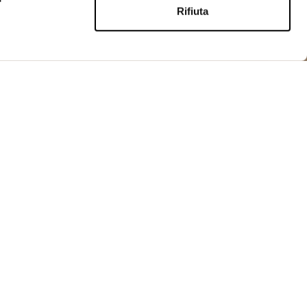
Rifiuta
L
ACQUISTA
con collo a doppio revers. Fondo stondato sul davanti
o dietro, per un look classico.
ottoni
ina
do
n bottone
n velcro
e con logo