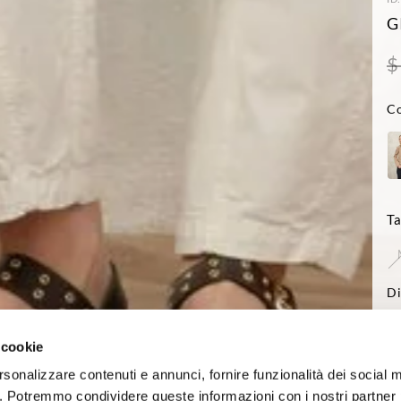
G
$
Co
Ta
Di
-L
Reg
 cookie
rsonalizzare contenuti e annunci, fornire funzionalità dei social 
co. Potremmo condividere queste informazioni con i nostri partner p