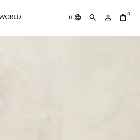
0
 WORLD
IT