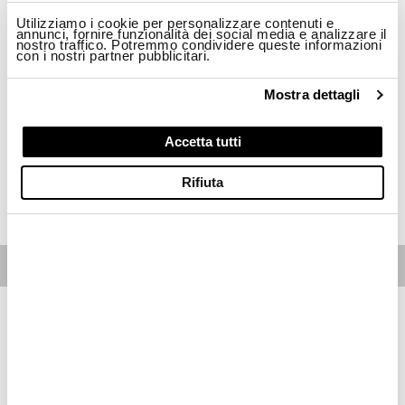
Taglia
Utilizziamo i cookie per personalizzare contenuti e
annunci, fornire funzionalità dei social media e analizzare il
nostro traffico. Potremmo condividere queste informazioni
con i nostri partner pubblicitari.
XS
S
M
L
XL
Mostra dettagli
Disponibilità:
Ultimi pezzi disponibili
-La modella è alta 178cm circonferenza petto 85cm ed indossa una taglia S
Regular fit
Accetta tutti
Rifiuta
ACQUISTA
Free standard shipping on orders over € 350
Home
Donna
Descrizione
Giacca in cotone con collo alla coreana. Le linee sono fluide ed
essenziali con dettagli moderni e raffinati per uno stile casual
ma elegante
• Chiusura con zip