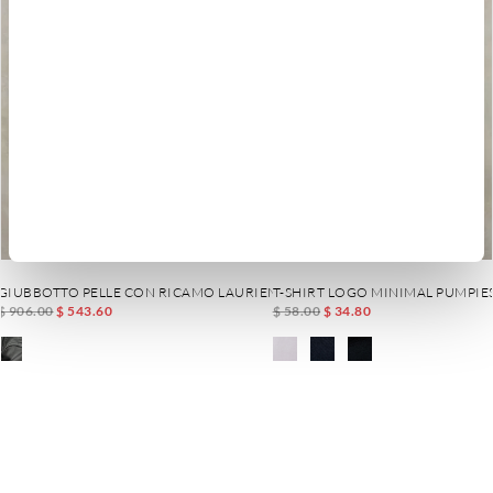
GIUBBOTTO PELLE CON RICAMO LAURIENNE
T-SHIRT LOGO MINIMAL PUMPIE
$ 906.00
$ 543.60
$ 58.00
$ 34.80