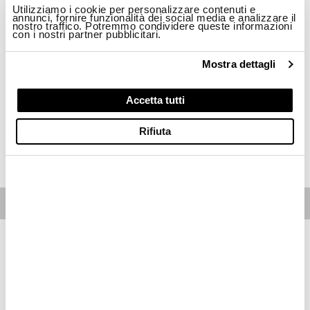
Utilizziamo i cookie per personalizzare contenuti e
Taglia
annunci, fornire funzionalità dei social media e analizzare il
nostro traffico. Potremmo condividere queste informazioni
con i nostri partner pubblicitari.
XS
L
Mostra dettagli
Disponibilità:
Ultimo!
-La modella è alta 174cm circonferenza fianchi 88cm ed indossa una taglia S
Accetta tutti
Regular fit
Rifiuta
ACQUISTA
Free standard shipping on orders over € 350
Home
Donna
Descrizione
Bermuda morbido con logo Blauer dorato gommato.
• Coulisse ed elastico in vita
• Due tasche davanti
• Tasca con zip dietro