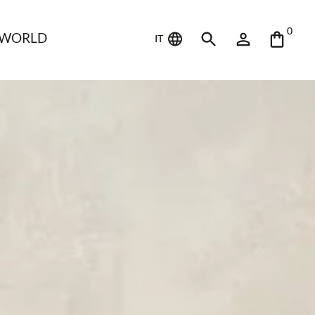
0
 WORLD
IT