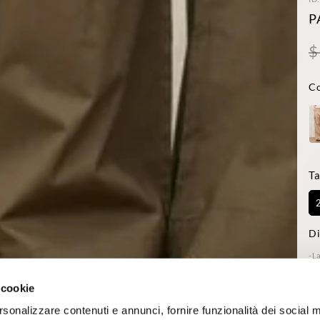
P
$
Co
Ta
Di
-L
28
Reg
 cookie
rsonalizzare contenuti e annunci, fornire funzionalità dei social 