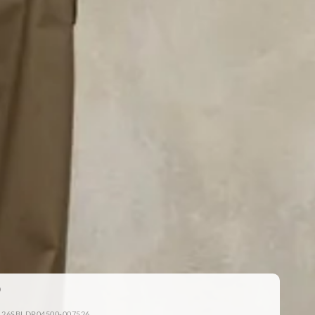
: 26SBLDP04500-007526