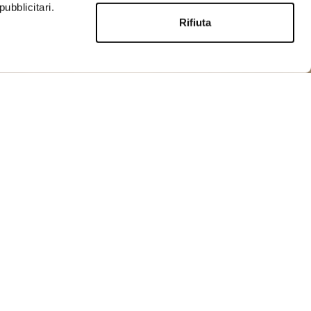
ubblicitari.
Rifiuta
ACQUISTA
Abbigliamento
Pantaloni
lla gamba dritta che slancia e risalta la figura. Due
ue tasche applicate alla gamba.
le con bottone e cerniera nascosta
nti
icati alla gamba
letto dietro
ti
dietro in vita