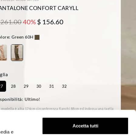
ANTALONE CONFORT CARYLL
 261.00
40%
$ 156.60
lore:
Green 60H
glia
27
28
29
30
31
32
sponibilità:
Ultimo!
a modella è alta 174cm circonferenza fianchi 88cm ed indossa una taglia
ular fit
Accetta tutti
media e
ACQUISTA