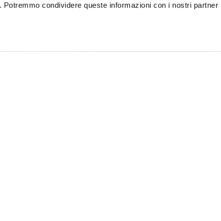
co. Potremmo condividere queste informazioni con i nostri partner p
ONFORT CARYLL
$ 261.00
40%
$ 156.60
27
Free standard shipping on orders over € 350
Home
Donna
Descrizione
Pantalone lungo da
pinces in vita e d
• Chiusura fronta
• Passanti in vita
• Due tasche dava
• Due tasconi appl
• Finte tasche a fi
• Pinces sul davan
• Passante logato 