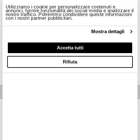
Utilizziamo i cookie per personalizzare contenuti e
Taglia
annunci, fornire funzionalità dei social media e analizzare il
nostro traffico. Potremmo condividere queste informazioni
con i nostri partner pubblicitari.
28
29
30
31
32
Mostra dettagli
Disponibilità:
Ultimi pezzi disponibili
-La modella è alta 174cm circonferenza fianchi 88cm ed indossa una taglia 28
Accetta tutti
Regular fit
Rifiuta
ACQUISTA
Free standard shipping on orders over € 350
Home
Donna
Abbigliamento
Pantaloni
Descrizione
Jeans in denim leggermente elastico con cuciture a contrasto e
gamba stretta.
• Chiusura frontale con bottone a chiodo e cerniera nascosta
• Passanti in vita