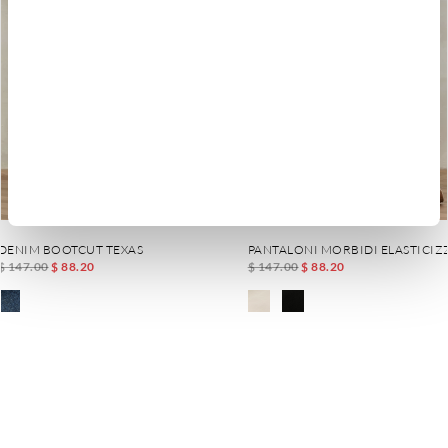
DENIM BOOTCUT TEXAS
PANTALONI MORBIDI ELASTICIZ
$ 147.00
$ 88.20
$ 147.00
$ 88.20