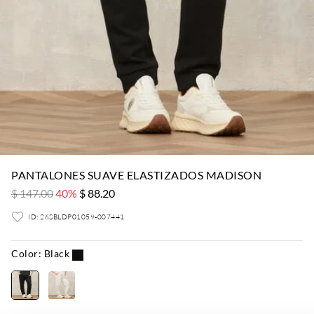
PANTALONES SUAVE ELASTIZADOS MADISON
$ 147.00
40%
$ 88.20
ID: 26SBLDP01059-007441
Color:
Black