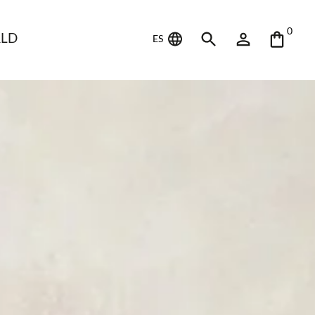
0
LD
ES