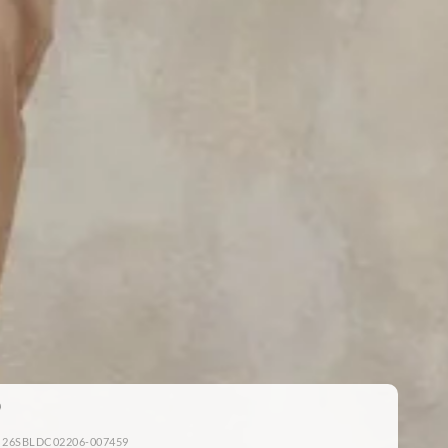
: 26SBLDC02206-007459