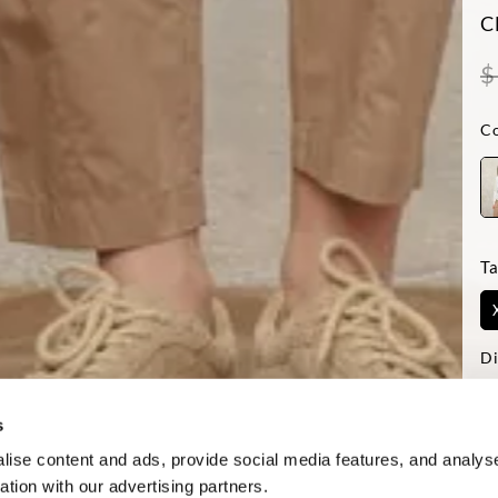
C
$
Co
Ta
Di
-La
Reg
s
ise content and ads, provide social media features, and analyse
ation with our advertising partners.