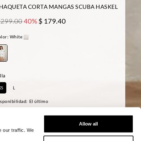
HAQUETA CORTA MANGAS SCUBA HASKEL
 299.00
40%
$ 179.40
lor:
White
lla
XS
L
sponibilidad:
El último
 modelo mide 178 cm, tiene 85 cm de pecho y lleva una talla S
ular fit
Allow all
 our traffic. We
AÑADIR A LA CESTA