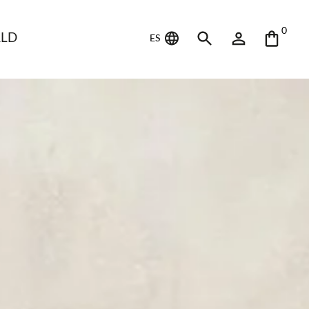
0
LD
ES