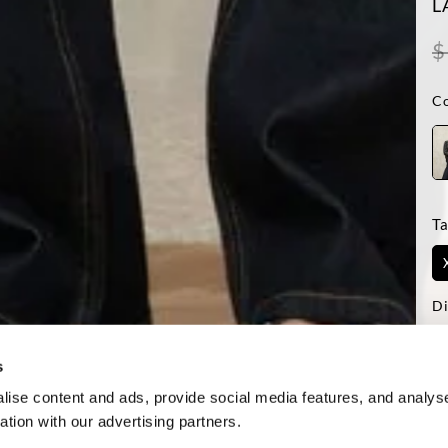
L
$
Co
Ta
Di
-La
Reg
s
ise content and ads, provide social media features, and analyse
ation with our advertising partners.