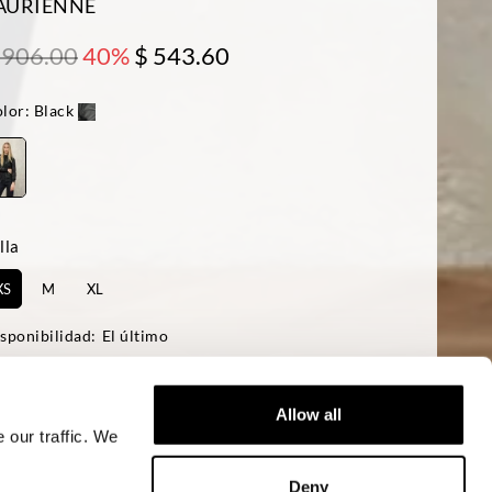
AURIENNE
 906.00
40%
$ 543.60
lor:
Black
lla
XS
M
XL
sponibilidad:
El último
 modelo mide 178 cm, tiene 85 cm de pecho y lleva una talla S
ular fit
Allow all
 our traffic. We
AÑADIR A LA CESTA
Deny