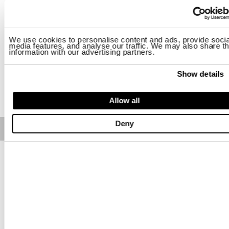
Talla
M
L
3XL
We use cookies to personalise content and ads, provide socia
media features, and analyse our traffic. We may also share th
information with our advertising partners.
Disponibilidad:
Baja
Show details
AÑADIR A LA CESTA
Allow all
Deny
Free standard shipping on orders over € 350
Home
Hombre
Ropa
Camisas
Descripción
Camisa de inspiración militar con bajo redondeado. Dos
bolsillos en el pecho con botón en el centro, uno de ellos con
portaplumas.
• Cuello clásico con botones invisibles
• Manga larga
• Cierre con botones
• Puño con botones y pinzas