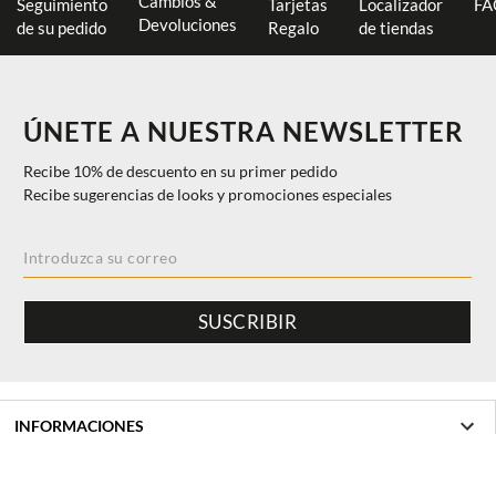
Cambios &
Seguimiento
Tarjetas
Localizador
FA
Devoluciones
de su pedido
Regalo
de tiendas
ÚNETE A NUESTRA NEWSLETTER
Recibe 10% de descuento en su primer pedido
Recibe sugerencias de looks y promociones especiales
SUSCRIBIR
INFORMACIONES
$ 174.00
AÑADIR A LA CESTA
Ayuda y Contacto
M
40%
$ 104.40
DISCOVER