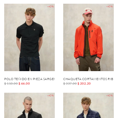
-40%
-40%
POLO TEÑIDO EN PIEZA SARGENT
CHAQUETA CORTAVIENTOS RIBET
$ 110.00
$ 66.00
$ 337.00
$ 202.20
-40%
-40%