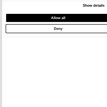
Show details
BIKER CUATRO BOLSILLOS CARLOS
BIKER CUATRO BOLSILLOS CARLO
$ 906.00
$ 543.60
$ 906.00
$ 543.60
Allow all
-40%
-40%
Deny
CAMISETA DEGRADADA MURPHY
BOMBER LIGERO SIN FORRO ALW
$ 171.00
$ 102.60
$ 337.00
$ 202.20
-40%
-40%