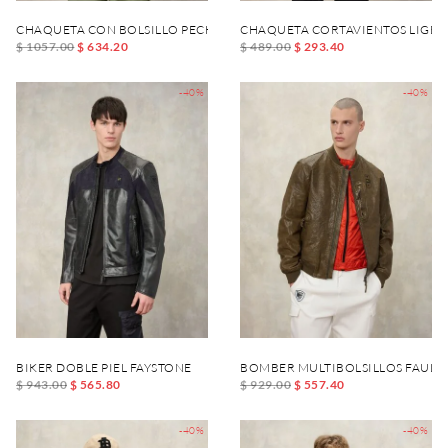
CHAQUETA CON BOLSILLO PECHO JESHURUN
CHAQUETA CORTAVIENTOS LIGE
$ 1057.00
$ 634.20
$ 489.00
$ 293.40
-40%
-40%
BIKER DOBLE PIEL FAYSTONE
BOMBER MULTIBOLSILLOS FAULK
$ 943.00
$ 565.80
$ 929.00
$ 557.40
-40%
-40%