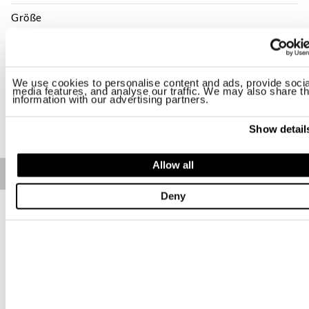
Größe
S
M
XL
2XL
3XL
Verfügbarkeit:
Niedrig
We use cookies to personalise content and ads, provide socia
media features, and analyse our traffic. We may also share th
information with our advertising partners.
KAUFEN
Show detail
Allow all
Free standard shipping on orders over € 350
Deny
Home
Herren
Kleidung
Pullover
Beschreibung
Shirt mit Hemdkragen und Ausschnitt vorne. Im Stück gefärbtes
Gewebe mit Farbverlaufseffekten, die der Kopfbedeckung
Einzigartigkeit verleihen.
• Rippenstoff am Kragen
• Kurzarm
• Rippenstoff am Armausschnitt und am Saum
• Etikett mit Wappenschild am Saum