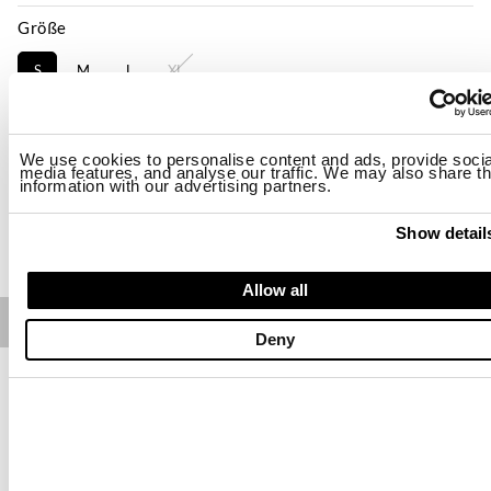
Größe
S
M
L
XL
Verfügbarkeit:
Niedrig
-Das Model ist 174 cm groß, hat 88 cm Hüftumfangund trägt Größe S
We use cookies to personalise content and ads, provide socia
Regular fit
media features, and analyse our traffic. We may also share th
information with our advertising partners.
KAUFEN
Show detail
Allow all
Free standard shipping on orders over € 350
Deny
Home
Damen
Beschreibung
Weiche, elastische Hose mit goldenem und gummiertem Blauer-
Logo unter der rechten Tasche.
• Kordelzug und Gummiband in der Taille mit Raffungseffekt
• Zwei Vordertaschen