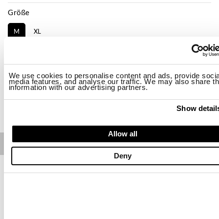
Größe
M
XL
Verfügbarkeit:
Niedrig
-Das Model ist 174cm groß, hat 83 cm Brustumfang und trägt Größe S
We use cookies to personalise content and ads, provide socia
Regular fit
media features, and analyse our traffic. We may also share th
information with our advertising partners.
KAUFEN
Show detail
Allow all
Free standard shipping on orders over € 350
Deny
Home
Damen
Beschreibung
Gestreiftes Hemd mit militärischer Inspiration in Kurzarm und
mit abgerundetem Saum. Zwei Brusttaschen mit Blende und
Knopf in der Mitte.
• Klassischer Kragen