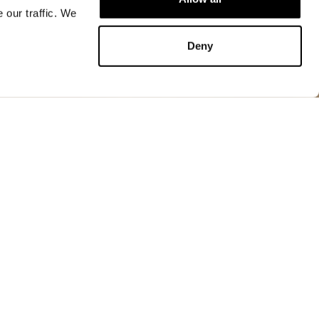
 our traffic. We
KAUFEN
Deny
XS
KAUFEN
Jacken
n Farben, gefüttert mit Baumwolle am Körper mit
 thermoversetzte Nähte. Wind- und regendicht, mit
Haut bietet sie vollständigen Schutz, nützlich in
eszeiten oder für Ausflüge.
ange-Baumwolle
Reißverschluss
kung am Hals