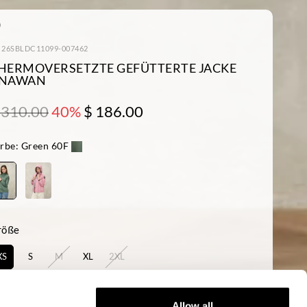
: 26SBLDC11099-007462
HERMOVERSETZTE GEFÜTTERTE JACKE
NAWAN
 310.00
40%
$ 186.00
rbe:
Green 60F
röße
XS
S
M
XL
2XL
rfügbarkeit:
Niedrig
Allow all