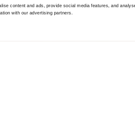
ise content and ads, provide social media features, and analyse
ation with our advertising partners.
TE GEFÜTTERTE JACKE ANAWAN
$ 310.00
40%
$ 186.00
Free standard shipping on orders over € 350
Home
Damen
Beschreibung
Jacke in modische
fester Kapuze und
Baumwolle auf der 
den Übergangsjahr
• Feste Kapuze
• Futter aus Mel
• Verschluss mit 
• Schieber-Abdec