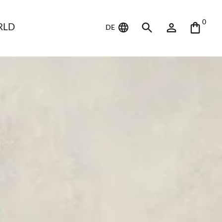
0
RLD
DE