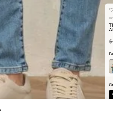
ID
T
A
$
Fa
G
Ve
s