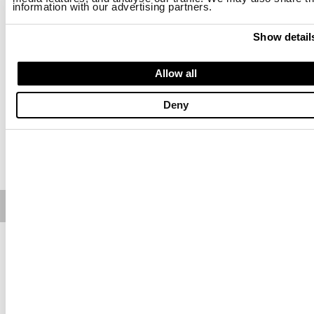
information with our advertising partners.
Größe
Show detail
XS
S
L
XL
2XL
Allow all
Verfügbarkeit:
Letzter
-Das Model ist 177cm groß, hat 81 cm Brustumfang und trägt Größe S
Deny
Regular fit
KAUFEN
Free standard shipping on orders over € 350
Home
Damen
Beschreibung
Sweatshirt mit Rundhalsausschnitt und Raglanärmeln. Blauer
Schriftzug aus Strasssteinen. Unifarbener Satinbesatz an den
Schultern mit Strassverzierung an den Armausschnitten.
- Feste Kapuze