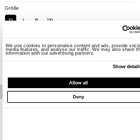
Größe
XS
L
XL
2XL
Verfügbarkeit:
Niedrig
-Das Model ist 178cm groß, hat 85 cm Brustumfang und trägt Größe S
We use cookies to personalise content and ads, provide socia
Regular fit
media features, and analyse our traffic. We may also share th
information with our advertising partners.
KAUFEN
Show detail
Allow all
Free standard shipping on orders over € 350
Deny
Home
Damen
Beschreibung
Jacke aus Baumwolle mit Stehkragen. Eine Jacke, die klassische,
saubere Linien mit modernen Bomber-Linien verbindet.
• Verschluss mit Reißverschluss
• Taschen mit Druckknopf