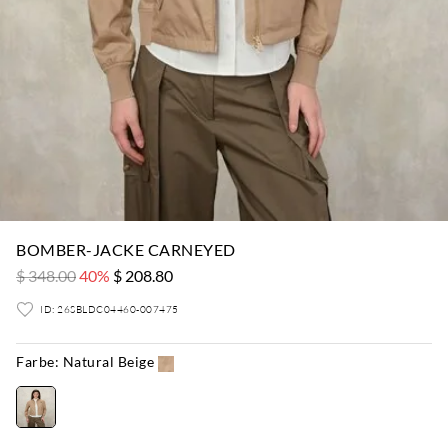
BOMBER-JACKE CARNEYED
$ 348.00
40%
$ 208.80
ID: 26SBLDC04460-007475
Farbe:
Natural Beige