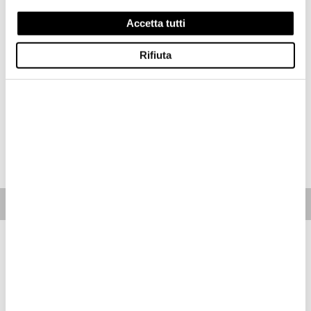
Taglia
Accetta tutti
XL
Rifiuta
Disponibilità:
Ultimo!
-La modella è alta 177cm circonferenza petto 81cm ed indossa una taglia S
Regular fit
ACQUISTA
Free standard shipping on orders over € 350
Home
Donna
Descrizione
Giubbetto invernale lungo, realizzato in nylon micro rip con
leggero motivo check. Imbottitura sostenibile, colori alla moda
ed interno in contrasto.
• Cappuccio fisso con coulisse