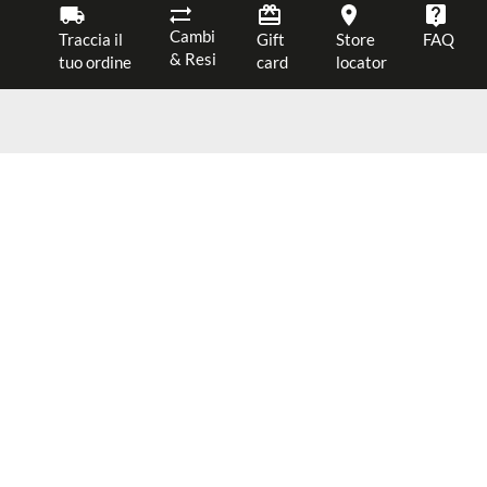
Cambi
Traccia il
Gift
Store
FAQ
& Resi
tuo ordine
card
locator
JOIN OUR NEWSLETTER
ACQUISTA
XL
$ 434.00
Ottieni il 10% di sconto sul tuo primo ordine
Riceverai suggerimenti su look e alert per promozioni speciali
ISCRIVITI
SERVIZIO CLIENTI