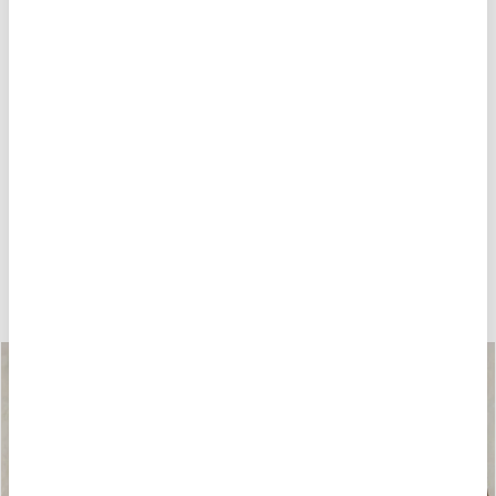
• Foderato in nylon in contrasto
• Imbottito ovatta Sorona® Aura
• Chiusura con zip nascosta e automatici
• Tasche con zip invisibile
• Tasche interne con velcro
• Patch e passante con logo
Fitting
Cura e Composizione
Spedizioni
Cambi e Resi
POTREBBE PIACERTI ANCHE
-40%