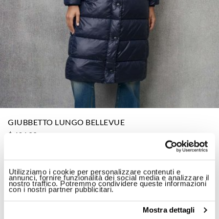
GIUBBETTO LUNGO BELLEVUE
$ 434.00
ID: 24WBLDK02043-006648
Utilizziamo i cookie per personalizzare contenuti e
Colore:
Blu Int. Grigio Nebbia
annunci, fornire funzionalità dei social media e analizzare il
nostro traffico. Potremmo condividere queste informazioni
con i nostri partner pubblicitari.
Mostra dettagli