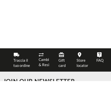
Cambi
Traccia il
Gift
Store
FAQ
& Resi
tuo ordine
card
locator
JOIN OUR NEWSLETTER
Ottieni il 10% di sconto sul tuo primo ordine
Riceverai suggerimenti su look e alert per promozioni speciali