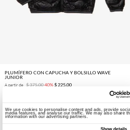
PLUMÍFERO CON CAPUCHA Y BOLSILLO WAVE
JUNIOR
$ 375.00
40%
$ 225.00
A partir de
ID: 26SBLKC03373-006719
We use cookies to personalise content and ads, provide socia
Color:
Black Inside Natural Beige
media features, and analyse our traffic. We may also share th
information with our advertising partners.
Show details