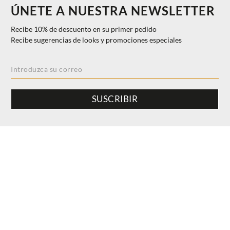
ÚNETE A NUESTRA NEWSLETTER
Recibe 10% de descuento en su primer pedido
Recibe sugerencias de looks y promociones especiales
SUSCRIBIR
$ 375.00
AÑADIR A LA CESTA
6
40%
$ 225.00
INFORMACIONES
Ayuda y Contacto
DISCOVER
Cambios & Devoluciones
25 years Anniversary Event
COMPAÑIA
Seguimiento de sus pedidos de comentarios
Fall/Winter 26
Our History
Busca el producto en en Revendedores
POLÍTICAS
Collection themes