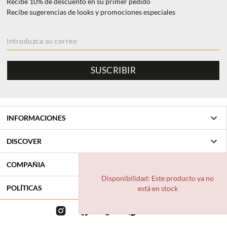
Recibe 10% de descuento en su primer pedido
Recibe sugerencias de looks y promociones especiales
SUSCRIBIR
INFORMACIONES
Ayuda y Contacto
DISCOVER
Cambios & Devoluciones
25 years Anniversary Event
COMPAÑIA
Seguimiento de sus pedidos de comentarios
Fall/Winter 26
Disponibilidad: Este producto ya no
Our History
Busca el producto en en Revendedores
POLÍTICAS
está en stock
Collection themes
Localizador de Tiendas
Condiciones generales de ventas
Authenticity
Privacy Policy