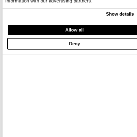
information with our advertising partners.
Show details
Allow all
CAZADORA A VIENTO CON CINTA DODGE JUNIOR
BOMBER CAMBIANTE BRAHMS JU
$ 234.00
$ 140.40
$ 261.00
$ 156.60
Deny
-40%
-40%