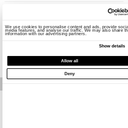
Talla
XS
S
M
L
XL
2XL
We use cookies to personalise content and ads, provide socia
media features, and analyse our traffic. We may also share th
Disponibilidad:
El último
information with our advertising partners.
-La modelo mide 178 cm, tiene 85 cm de pecho y lleva una talla S
Regular fit
Show details
AÑADIR A LA CESTA
Allow all
Deny
Free standard shipping on orders over € 350
Home
Mujer
Chaquetas
Descripción
Chaqueta corta sin mangas con acolchado sostenible e
impuntado ondulado.
• Cierre con cremallera
• Acolchado guata Sorona®