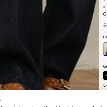
ID
G
$
Fa
G
Ve
-D
Reg
s