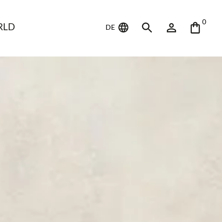
0
RLD
DE