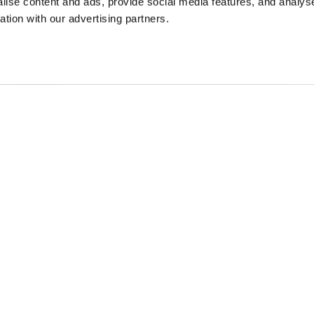
ise content and ads, provide social media features, and analyse
ation with our advertising partners.
 JACKE OLIVIA
$ 361.00
40%
$ 216.60
XS
Free standard shipping on orders over € 350
Home
Damen
Beschreibung
Jacke mit Rundhal
und Baumwoll-Froi
innerer Wellenste
kürzer, ideal für e
• Verschluss mit
• Wattierung So
• Zwei Taschen m
• Innentaschen mi
• Schlitz mit Au