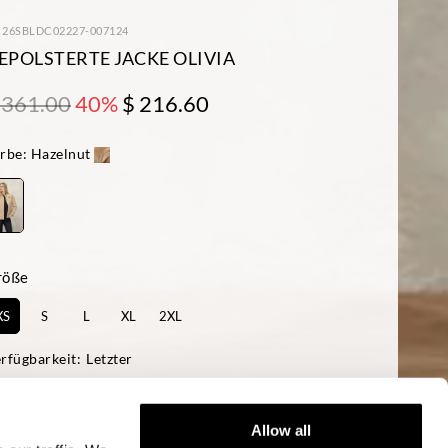
: 26SBLDC02227-007124
EPOLSTERTE JACKE OLIVIA
 361.00
40%
$ 216.60
rbe:
Hazelnut
röße
XS
S
L
XL
2XL
rfügbarkeit:
Letzter
as Model ist 178cm groß, hat 85 cm Brustumfang und trägt Größe S
ular fit
Allow all