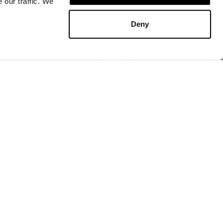
 our traffic. We
KAUFEN
Deny
KAUFEN
Jacken
sausschnitt, gepolstert mit nachhaltiger Wattierung
ssé-Griff. Gefüttert in passendem Glanzton mit
ppung. Jacke mit abgerundeter Form, an den Seiten
inen vielseitigen Look.
 Automatikknöpfen
rona®
it Automatikknöpfen
t Klettverschluss
tomatikknöpfen am Bündchen